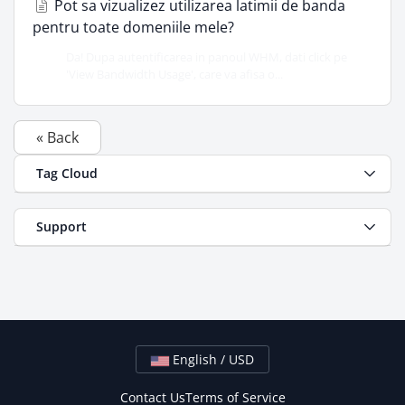
Pot sa vizualizez utilizarea latimii de banda
pentru toate domeniile mele?
Da! Dupa autentificarea in panoul WHM, dati click pe
'View Bandwidth Usage', care va afisa o...
« Back
Tag Cloud
Support
English / USD
Contact Us
Terms of Service