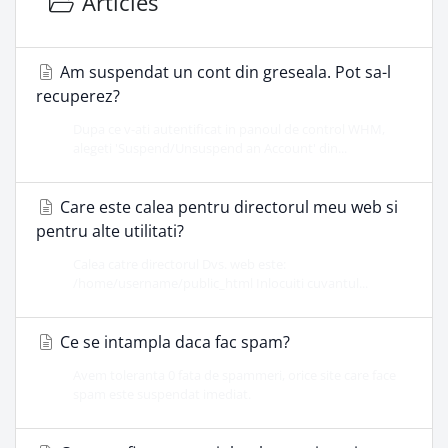
Articles
Am suspendat un cont din greseala. Pot sa-l
recuperez?
Dupa ce v-ati autentificat in panoul de control WHM,
alegeti 'Suspend/Unsuspend an Account' din...
Care este calea pentru directorul meu web si
pentru alte utilitati?
Calea catre directorul Dvs. web este:
/home/username/public_html Inlocuiti cuvantul...
Ce se intampla daca fac spam?
Avem toleranta 0 fata de spammeri, orice site care face
spam este suspendat imediat.