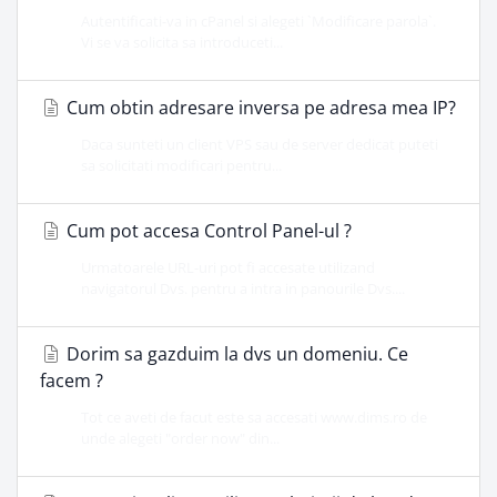
Autentificati-va in cPanel si alegeti `Modificare parola`.
Vi se va solicita sa introduceti...
Cum obtin adresare inversa pe adresa mea IP?
Daca sunteti un client VPS sau de server dedicat puteti
sa solicitati modificari pentru...
Cum pot accesa Control Panel-ul ?
Urmatoarele URL-uri pot fi accesate utilizand
navigatorul Dvs. pentru a intra in panourile Dvs....
Dorim sa gazduim la dvs un domeniu. Ce
facem ?
Tot ce aveti de facut este sa accesati www.dims.ro de
unde alegeti "order now" din...