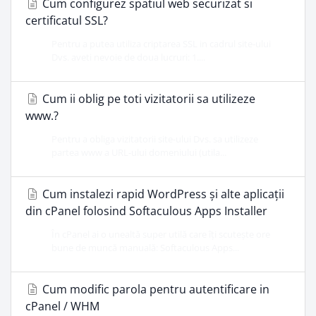
Cum configurez spatiul web securizat si
certificatul SSL?
Pentru a putea utiliza criptarea SSL in cadrul site-ului
Dvs. aveti nevoie de doua lucruri: 1....
Cum ii oblig pe toti vizitatorii sa utilizeze
www.?
Pentru a obliga vizitatorii site-ului Dvs. sa utilizeze
partea www a URL-ului domeniului (utila...
Cum instalezi rapid WordPress și alte aplicații
din cPanel folosind Softaculous Apps Installer
În cPanel ai o unealtă super utilă care îți scutește ore
bune de muncă manuală: Softaculous Apps...
Cum modific parola pentru autentificare in
cPanel / WHM